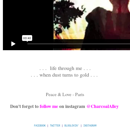
. . . life through me . . .
. . . when dust turns to gold . . .
Peace & Love - Paris
Don't forget to
follow me
on instagram
@CharcoalAlley
FACEBOOK
|
TWITTER
|
BLOGLOVIN'
|
INSTAGRAM