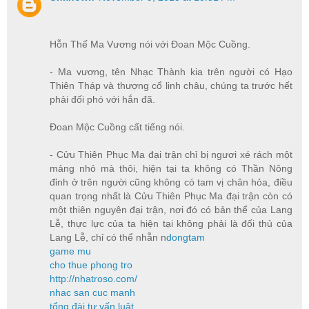
Hỗn Thế Ma Vương nói với Đoan Mộc Cuồng.
- Ma vương, tên Nhạc Thành kia trên người có Hạo
Thiên Tháp và thượng cổ linh châu, chúng ta trước hết
phải đối phó với hắn đã.
Đoan Mộc Cuồng cất tiếng nói.
- Cửu Thiên Phục Ma đại trận chỉ bị ngươi xé rách một
mảng nhỏ mà thôi, hiện tại ta không có Thần Nông
đỉnh ở trên người cũng không có tam vị chân hỏa, điều
quan trọng nhất là Cửu Thiên Phục Ma đại trận còn có
một thiên nguyên đại trận, nơi đó có bản thể của Lang
Lễ, thực lực của ta hiện tại không phải là đối thủ của
Lang Lễ, chỉ có thể nhẫn n
dongtam
game mu
cho thue phong tro
http://nhatroso.com/
nhac san cuc manh
tổng đài tư vấn luật